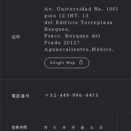
Av. Universidad No. 1001
piso 12 INT. 13
del Edificio Torreplaza
Bosques,
Fracc. Bosques del
住所
Prado 20127
Aguascalientes,México.
Google Map
＋52-449-996-4473
電話番号
営業時間
月
火
水
木
金
土
日